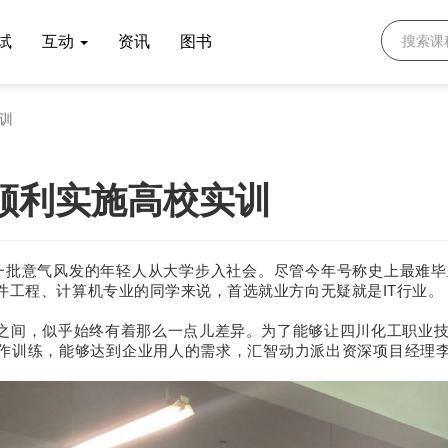
试
互动
资讯
图书
训
顺利实施高校实训
一批意气风发的年轻人从大学步入社会。
尽管今年号称史上最难毕
件工程、计算机专业的同学来说，首选就业方向无疑就是
IT
行业。
之间，似乎始终有着那么一点儿差异。为了能够让四川化工职业
作训练，能够达到企业用人的需求，汇智动力派出资深项目经理李经